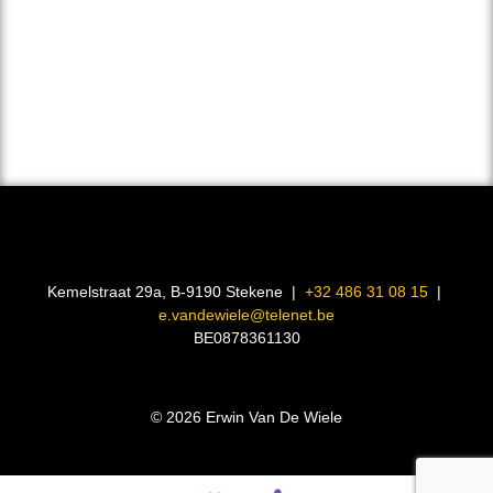
Kemelstraat 29a, B-9190 Stekene |
+32 486 31 08 15
|
e.vandewiele@telenet.be
BE0878361130
© 2026 Erwin Van De Wiele