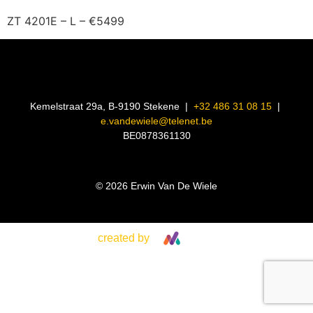
ZT 4201E – L – €5499
Kemelstraat 29a, B-9190 Stekene |
+32 486 31 08 15
|
e.vandewiele@telenet.be
BE0878361130
© 2026 Erwin Van De Wiele
created by